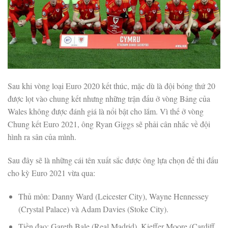
Sau khi vòng loại Euro 2020 kết thúc, mặc dù là đội bóng thứ 20
được lọt vào chung kết nhưng những trận đấu ở vòng Bảng của
Wales không được đánh giá là nổi bật cho lắm. Vì thế ở vòng
Chung kết Euro 2021, ông Ryan Giggs sẽ phải cân nhắc về đội
hình ra sân của mình.
Sau đây sẽ là những cái tên xuất sắc được ông lựa chọn để thi đấu
cho kỳ Euro 2021 vừa qua:
Thủ môn: Danny Ward (Leicester City), Wayne Hennessey
(Crystal Palace) và Adam Davies (Stoke City).
Tiền đạo: Gareth Bale (Real Madrid), Kieffer Moore (Cardiff