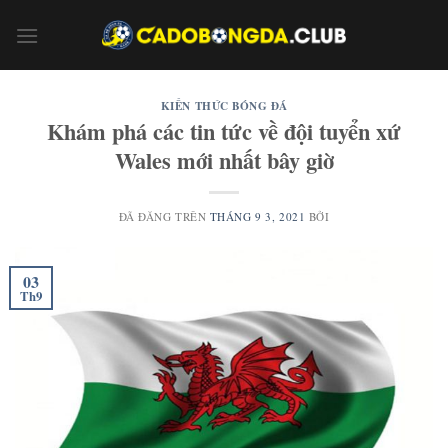
Chuyển
đến
nội
dung
KIẾN THỨC BÓNG ĐÁ
Khám phá các tin tức về đội tuyển xứ
Wales mới nhất bây giờ
ĐÃ ĐĂNG TRÊN
THÁNG 9 3, 2021
BỞI
03
Th9