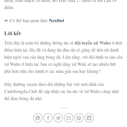
điểm, Đan Mạch 16 điểm, Bồ Đào Nha 17 điểm và Hà Lan 19
điểm.
Nextbet
⏩ Có thể bạn quan tâm:
Lời kết
đội tuyển xứ Wales
Trên đây là toàn bộ những thông tin về
ở thời
điểm hiện tại. Họ đã và đang thi đấu rất cố gắng để tiến tới danh
hiệu ngôi vua của làng bóng đá. Liệu rằng, với đội hình ra sân của
xứ Wales ở hiện tại, bạn có nghĩ rằng xứ Wale sẽ tạo nhiều bứt
phá hơn nữa cho mình ở các mùa giải sau hay không?
Hãy thường xuyên theo dõi những bài viết mới nhất của
Cadobongda.Club để cập nhật các tin tức về xứ Wales cũng như
thể thao bóng đá nhé.