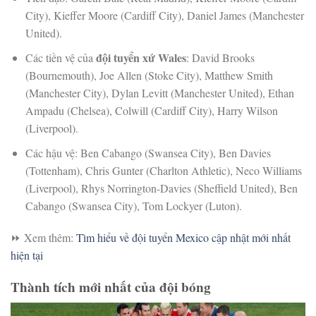
City), Kieffer Moore (Cardiff City), Daniel James (Manchester
United).
đội tuyển xứ Wales
Các tiền vệ của
: David Brooks
(Bournemouth), Joe Allen (Stoke City), Matthew Smith
(Manchester City), Dylan Levitt (Manchester United), Ethan
Ampadu (Chelsea), Colwill (Cardiff City), Harry Wilson
(Liverpool).
Các hậu vệ: Ben Cabango (Swansea City), Ben Davies
(Tottenham), Chris Gunter (Charlton Athletic), Neco Williams
(Liverpool), Rhys Norrington-Davies (Sheffield United), Ben
Cabango (Swansea City), Tom Lockyer (Luton).
⏩
Xem thêm:
Tìm hiểu về đội tuyển Mexico cập nhật mới nhất
hiện tại
Thành tích mới nhất của đội bóng