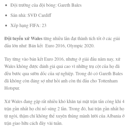
Đội trưởng của đội bóng: Gareth Bales
Sân nhà: SVĐ Cardiff
Xếp hạng FIFA: 23
Đội tuyển xứ Wales
từng nhiều lần đạt thành tích tốt ở các giải
đấu lớn như: Bán kết Euro 2016, Olympic 2020.
Tuy từng vào bán kết Euro 2016, nhưng ở giải đấu năm nay, xứ
Wales không được đánh giá quá cao vì những trụ cột của họ đã
đều bước qua sườn dốc của sự nghiệp. Trong đó có Gareth Bales
đã không còn đáng sợ như hồi anh còn thi đấu cho Tottenham
Hotspur.
Xứ Wales đang gặp rất nhiều khó khăn tại mặt trận tấn công khi 4
trận gần nhất họ chỉ nổ súng 2 lần. Trong đó, hai trận gần nhất họ
tịt ngòi, thậm chí không thể xuyên thủng mành lưới của Albania ở
trận giao hữu cách đây vài tuần.