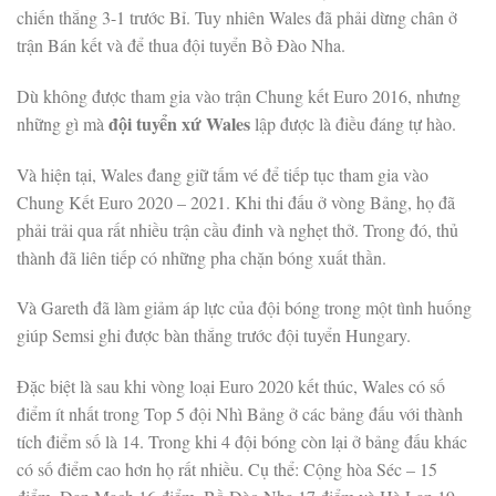
chiến thắng 3-1 trước Bỉ. Tuy nhiên Wales đã phải dừng chân ở
trận Bán kết và để thua đội tuyển Bồ Đào Nha.
Dù không được tham gia vào trận Chung kết Euro 2016, nhưng
đội tuyển xứ Wales
những gì mà
lập được là điều đáng tự hào.
Và hiện tại, Wales đang giữ tấm vé để tiếp tục tham gia vào
Chung Kết Euro 2020 – 2021. Khi thi đấu ở vòng Bảng, họ đã
phải trải qua rất nhiều trận cầu đinh và nghẹt thở. Trong đó, thủ
thành đã liên tiếp có những pha chặn bóng xuất thần.
Và Gareth đã làm giảm áp lực của đội bóng trong một tình huống
giúp Semsi ghi được bàn thắng trước đội tuyển Hungary.
Đặc biệt là sau khi vòng loại Euro 2020 kết thúc, Wales có số
điểm ít nhất trong Top 5 đội Nhì Bảng ở các bảng đấu với thành
tích điểm số là 14. Trong khi 4 đội bóng còn lại ở bảng đấu khác
có số điểm cao hơn họ rất nhiều. Cụ thể: Cộng hòa Séc – 15